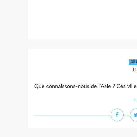
08.
Pa
Que connaissons-nous de l'Asie ? Ces ville,
L