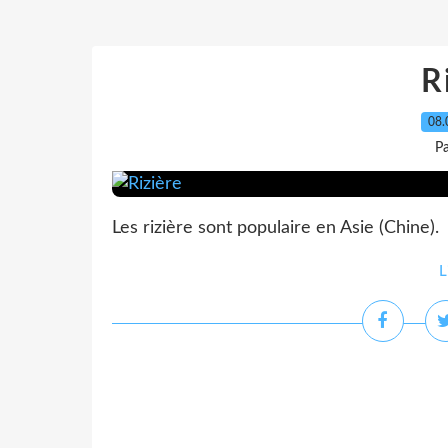
R
08.
Pa
Les rizière sont populaire en Asie (Chine).
L