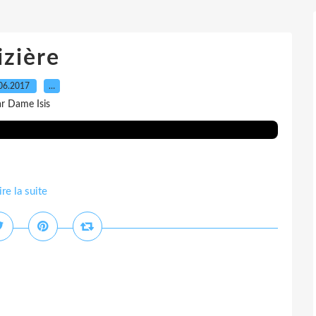
izière
06.2017
…
r Dame Isis
ire la suite