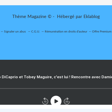
Thème Magazine © - Hébergé par
Eklablog
Signaler un abus
C.G.U.
Rémunération en droits d'auteur
Offre Premium
 DiCaprio et Tobey Maguire, c'est lui ! Rencontre avec Dam