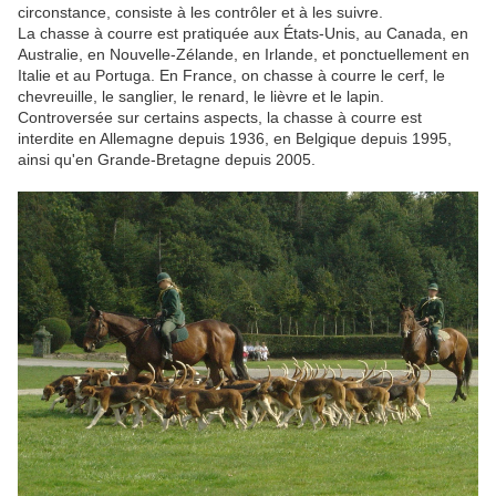
circonstance, consiste à les contrôler et à les suivre.
La chasse à courre est pratiquée aux États-Unis, au Canada, en
Australie, en Nouvelle-Zélande, en Irlande, et ponctuellement en
Italie et au Portuga. En France, on chasse à courre le cerf, le
chevreuille, le sanglier, le renard, le lièvre et le lapin.
Controversée sur certains aspects, la chasse à courre est
interdite en Allemagne depuis 1936, en Belgique depuis 1995,
ainsi qu'en Grande-Bretagne depuis 2005.