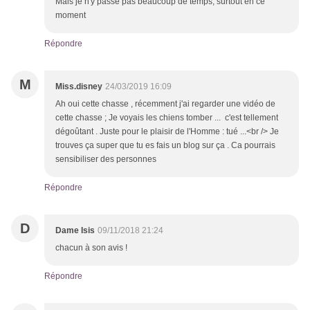
Mais je n'y passe pas beaucoup de temps, surtout en ce
moment
Répondre
M
Miss.disney
24/03/2019 16:09
Ah oui cette chasse , récemment j'ai regarder une vidéo de
cette chasse ; Je voyais les chiens tomber ... c'est tellement
dégoûtant . Juste pour le plaisir de l'Homme : tué ...<br /> Je
trouves ça super que tu es fais un blog sur ça . Ca pourrais
sensibiliser des personnes
Répondre
D
Dame Isis
09/11/2018 21:24
chacun à son avis !
Répondre